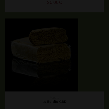
25.00
€
CHOIX DES OPTIONS
Résine
Le Beldia CBD