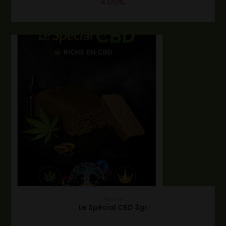
4.00
€
AJOUTER AU PANIER
Résine
Le Spécial CBD 3gr