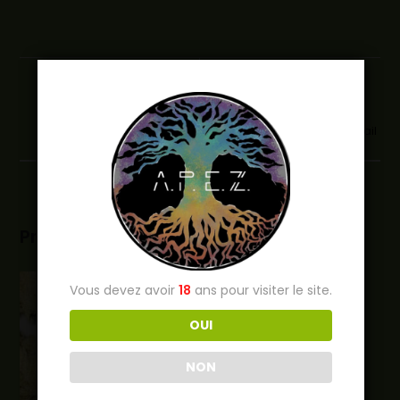
Partager sur Facebook
Envoyer ce produit par e-mail
Produits similaires
Vous devez avoir
18
ans pour visiter le site.
OUI
NON