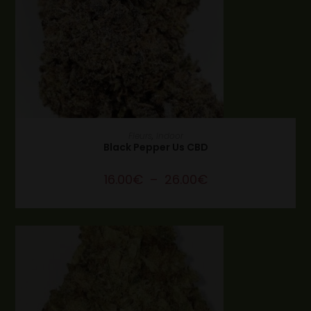
CHOIX DES OPTIONS
Fleurs
,
Indoor
Black Pepper Us CBD
16.00
€
–
26.00
€