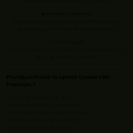
bien-être général, sans effet psychoactif.
💼
Conseils d’utilisation
Parfaite en vaporisation ou infusion, idéale en fin de
journée pour un moment de détente optimal.
⚖️
Produit légal
Fleur de chanvre conforme aux normes européennes,
issue de variétés autorisées.
Pourquoi choisir la Lemon Cookie CBD
Premium ?
✔ Fleur CBD puissante (15-18%)
✔ Saveurs citronnées gourmandes
✔ Culture contrôlée et qualité premium
✔ Idéale pour relaxation et détente
✔ Livraison rapide et discrète