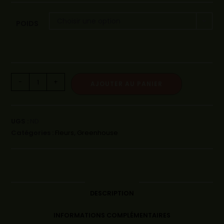
Choisir une option
POIDS
-
+
AJOUTER AU PANIER
UGS :
ND
Catégories :
Fleurs
,
Greenhouse
DESCRIPTION
INFORMATIONS COMPLÉMENTAIRES