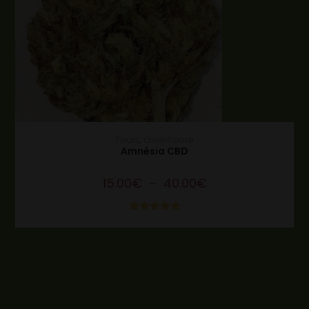
CHOIX DES OPTIONS
Fleurs
,
Greenhouse
Amnésia CBD
15.00
€
–
40.00
€
Note
5.00
sur 5