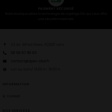
PAIEMENT SÉCURISÉ
Notre boutique utilise la technologie de cryptage SSL qui vous offre
une sécurité maximale.
42 Av. Alfred Maes, 62300 Lens
06 58 67 85 63
contact@apez-cbd.fr
Lun au Sam/ 13:00 h- 19:00 h
INFORMATION
Contact
NOS SERVICES