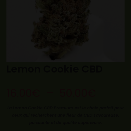
Lemon Cookie CBD
16.00
€
–
50.00
€
La Lemon Cookie CBD Premium est le choix parfait pour
ceux qui recherchent une fleur de CBD savoureuse,
puissante et de qualité supérieure.