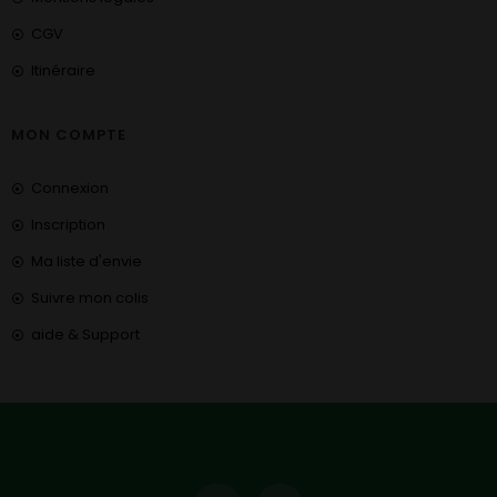
CGV
Itinéraire
MON COMPTE
Connexion
Inscription
Ma liste d'envie
Suivre mon colis
aide & Support
COUPONX2365584073
COPY CODE