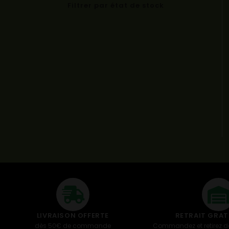
Filtrer par état de stock
LIVRAISON OFFERTE
RETRAIT GRATU
dès 50€ de commande
Commandez et retirez da