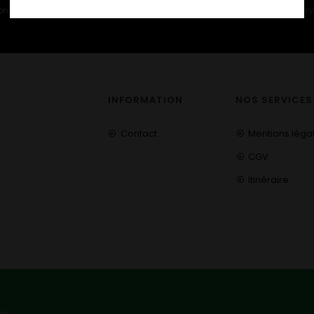
 proche.
cry
INFORMATION
NOS SERVICES
Contact
Mentions léga
CGV
Itinéraire