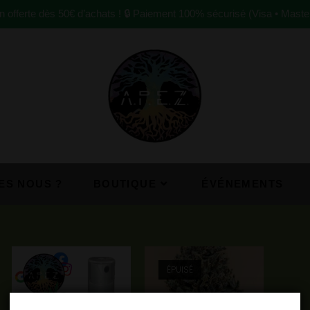
on offerte dès 50€ d’achats ! 🔒 Paiement 100% sécurisé (Visa • Maste
ES NOUS ?
BOUTIQUE
ÉVÉNEMENTS
ÉPUISÉ