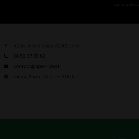
vente le plus
42 Av. Alfred Maes, 62300 Lens
06 58 67 85 63
contact@apez-cbd.fr
Lun au Sam/ 13:00 h- 19:00 h
COUPONX0047832275
COPY CODE