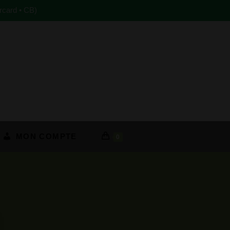
rcard • CB)
MON COMPTE
0